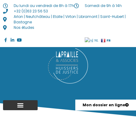
Du lundi au vendredi de 8h à 17h
Samedi de 9h à 14h
+32 (0)63 23 56 53
Arlon | Neufchâteau | Etalle | Virton | Libramont | Saint-Hubert |
Bastogne
Nos études
FR
NL
Mon dossier en ligne