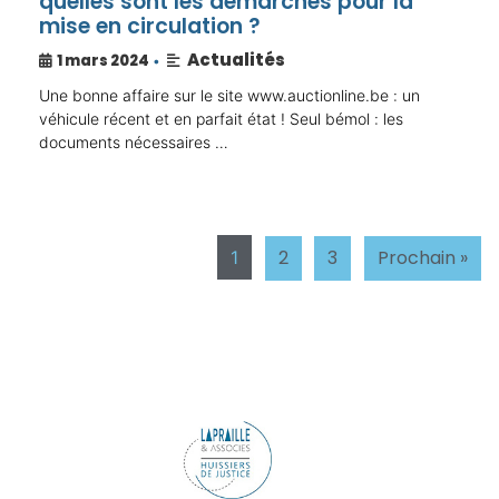
quelles sont les démarches pour la
mise en circulation ?
Actualités
1 mars 2024
•
Une bonne affaire sur le site www.auctionline.be : un
véhicule récent et en parfait état ! Seul bémol : les
documents nécessaires …
2
3
Prochain »
1