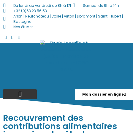
Du lundi au vendredi de 8h à 17h
Samedi de 9h à 14h
+32 (0)63 23 56 53
Arlon | Neufchâteau | Etalle | Virton | Libramont | Saint-Hubert |
Bastogne
Nos études
Mon dossier en ligne
Ventes Publiques / En Ligne
Actualités / Offres D’emploi
Recouvrement des
contributions alimentaires