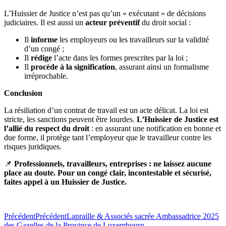
L’Huissier de Justice n’est pas qu’un « exécutant » de décisions
judiciaires. Il est aussi un
acteur préventif
du droit social :
Il
informe
les employeurs ou les travailleurs sur la validité
d’un congé ;
Il
rédige
l’acte dans les formes prescrites par la loi ;
Il
procède à la signification
, assurant ainsi un formalisme
irréprochable.
Conclusion
La résiliation d’un contrat de travail est un acte délicat. La loi est
stricte, les sanctions peuvent être lourdes.
L’Huissier de Justice est
l’allié du respect du droit
: en assurant une notification en bonne et
due forme, il protège tant l’employeur que le travailleur contre les
risques juridiques.
📌
Professionnels, travailleurs, entreprises : ne laissez aucune
place au doute. Pour un congé clair, incontestable et sécurisé,
faites appel à un Huissier de Justice.
Précédent
Précédent
Lapraille & Associés sacrée Ambassadrice 2025
des Gazelles de la Province de Luxembourg