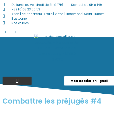
Du lundi au vendredi de 8h à 17h
Samedi de 9h à 14h
+32 (0)63 23 56 53
Arlon | Neufchâteau | Etalle | Virton | Libramont | Saint-Hubert |
Bastogne
Nos études
Mon dossier en ligne
Ventes Publiques / En Ligne
Actualités / Offres D’emploi
Combattre les préjugés #4