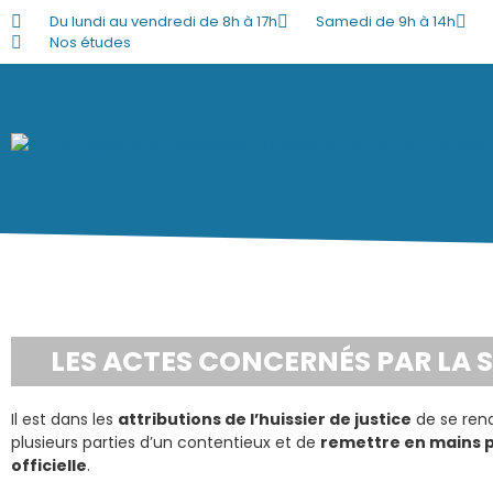
Du lundi au vendredi de 8h à 17h
Samedi de 9h à 14h
Nos études
LES ACTES CONCERNÉS PAR LA 
Il est dans les
attributions de l’huissier de justice
de se rend
plusieurs parties d’un contentieux et de
remettre en mains p
officielle
.