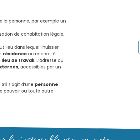
s
:
e la personne, par exemple un
sation de cohabitation légale,
ut lieu dans lequel l’huissier
sa
résidence
ou encore, à
n
lieu de travail
. L’adresse du
xternes
, accessibles par un
. S’il s’agit d’une
personne
de pouvoir ou toute autre