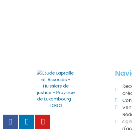
Navi
Rec
cré
Con
Ven
Réd
sign
d'a