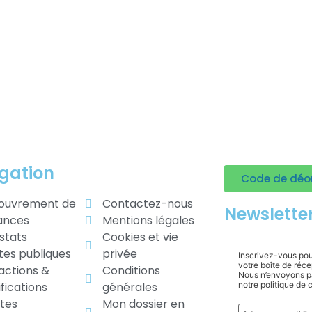
gation
Code de déo
ouvrement de
Contactez-nous
Newslette
ances
Mentions légales
stats
Cookies et vie
tes publiques
privée
Inscrivez-vous pou
votre boîte de réc
actions &
Conditions
Nous n’envoyons pa
ifications
générales
notre politique de c
ctes
Mon dossier en