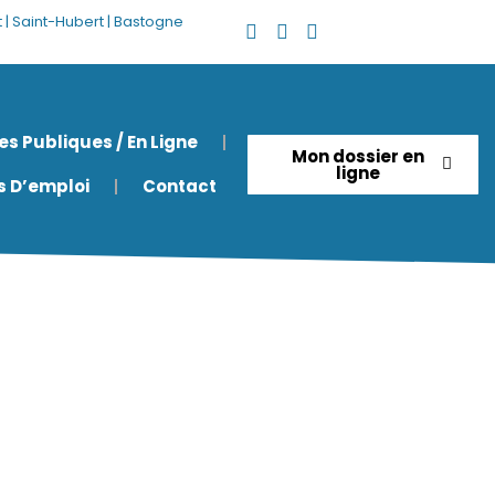
nt | Saint-Hubert | Bastogne
es Publiques / En Ligne
Mon dossier en
ligne
es D’emploi
Contact