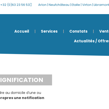
+32 (0)63 23 56 53
Arlon | Neufchâteau | Etalle | Virton | Libramo
Accueil
Services
Constats
Vent
Actualités / Offr
SIGNIFICATION
re au domicile d’une ou
ropres une notification