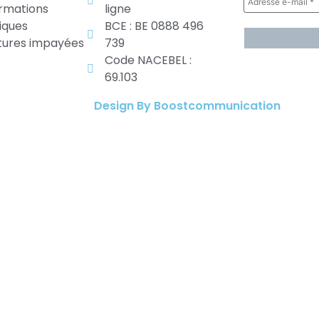
ormations
ligne
diques
BCE : BE 0888 496
tures impayées
739
Code NACEBEL :
69.103
Design By Boostcommunication