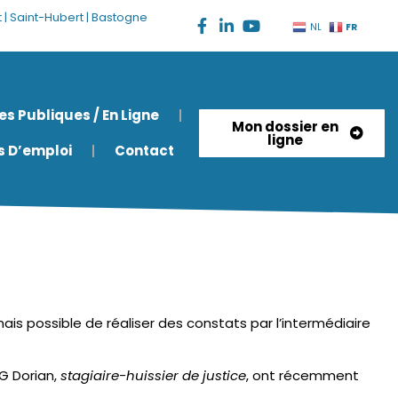
nt | Saint-Hubert | Bastogne
FR
NL
es Publiques / En Ligne
Mon dossier en
ligne
es D’emploi
Contact
mais possible de réaliser des constats par l’intermédiaire
G Dorian,
stagiaire-huissier de justice
, ont récemment