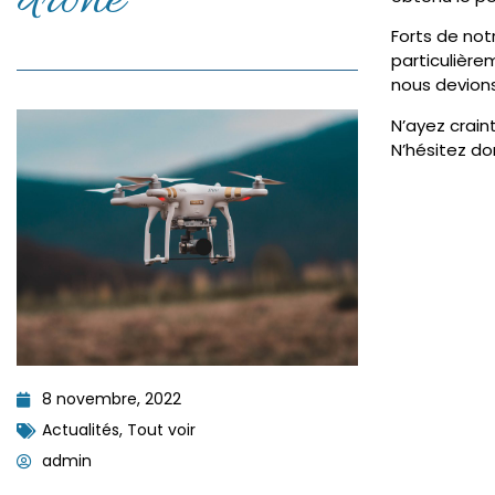
drone
Forts de not
particulière
nous devions
N’ayez crain
N’hésitez do
8 novembre, 2022
Actualités
,
Tout voir
admin