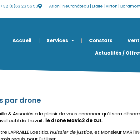
+32 (0)63 23 56 53
Arlon | Neufchâteau | Etalle | Virton | Libramo
Accueil
Services
Constats
Vent
Actualités / Offr
s par drone
ille & Associés a le plaisir de vous annoncer qu’il sera désor
el outil de travail :
le drone Mavic3 de DJI.
ître LAPRAILLE Laetitia,
huissier de justice
, et Monsieur MARTIN
mis requis pour l’utiliser.