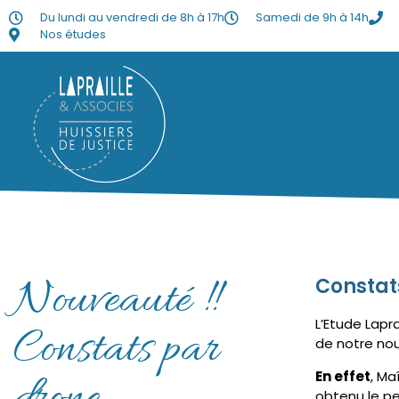
Du lundi au vendredi de 8h à 17h
Samedi de 9h à 14h
Nos études
Nouveauté !!
Constat
L’Etude Lapra
Constats par
de notre nouv
En effet
, Ma
obtenu le per