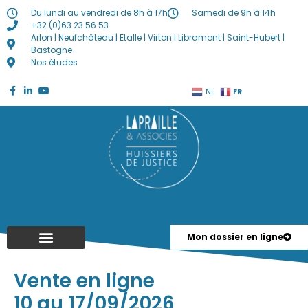
Du lundi au vendredi de 8h à 17h
Samedi de 9h à 14h
+32 (0)63 23 56 53
Arlon | Neufchâteau | Etalle | Virton | Libramont | Saint-Hubert |
Bastogne
Nos études
FR
NL
Mon dossier en ligne
Vente en ligne
10 au 17/09/2026