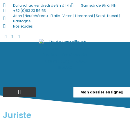
Du lundi au vendredi de 8h à 17h
Samedi de 9h à 14h
+32 (0)63 23 56 53
Arlon | Neufchâteau | Etalle | Virton | Libramont | Saint-Hubert |
Bastogne
Nos études
Mon dossier en ligne
Ventes Publiques / En Ligne
Actualités / Offres D’emploi
Juriste